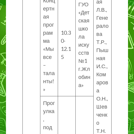
Конц
ая
ГУО
ертн
Л.В.,
«Дет
ая
Гене
ская
прог
рало
шко
рам
10.3
ва
ла
ма
0-
Т.Р.,
иску
«Мы
12.1
Пыш
сств
все
5
ная
№1
–
И.С.,
г.Жл
тала
Ком
обин
нты!
аров
а»
»
а
О.Н.,
Прог
Шев
улка
ченк
,
о
под
Т.Н.