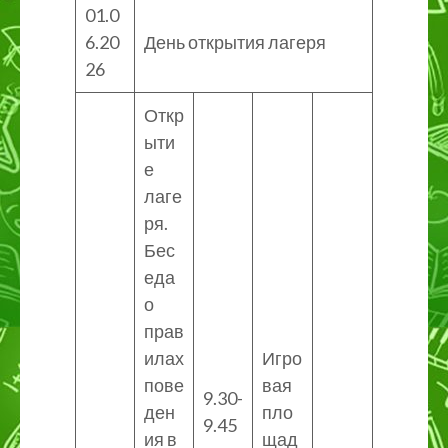
01.0
6.20
День открытия лагеря
26
Откр
ыти
е
лаге
ря.
Бес
еда
о
прав
илах
Игро
пове
вая
9.30-
ден
пло
9.45
ия в
щад