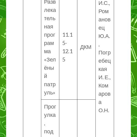
Разв
И.С.,
лека
Ром
тель
анов
ная
ец
прог
11.1
Ю.А.
рам
5-
,
ДКМ
ма
12.1
Погр
«Зел
5
ебец
ёны
кая
й
И. Е.,
патр
Ком
уль»
аров
а
Прог
О.Н.
улка
,
под