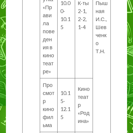
10.0
К-ты
Пыш
«Пр
0-
2-1,
ная
ави
10.1
2-2,
И.С.,
ла
5
1-4
Шев
пове
ченк
ден
о
ия в
Т.Н.
кино
теат
ре»
Про
Кино
смот
10.1
теат
р
5-
р
кино
12.1
«Род
фил
5
ина»
ьма