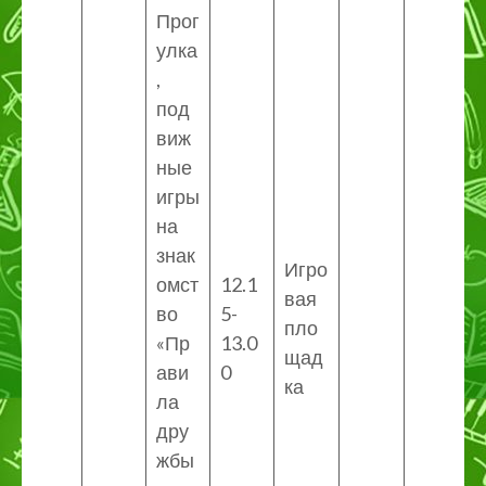
Прог
улка
,
под
виж
ные
игры
на
знак
Игро
омст
12.1
вая
во
5-
пло
«Пр
13.0
щад
ави
0
ка
ла
дру
жбы