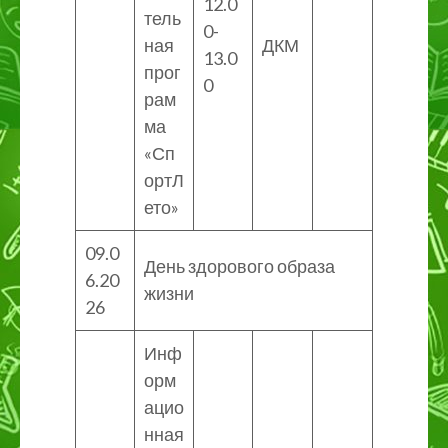
12.0
тель
0-
ная
ДКМ
13.0
прог
0
рам
ма
«Сп
ортЛ
ето»
09.0
День здорового образа
6.20
жизни
26
Инф
орм
ацио
нная