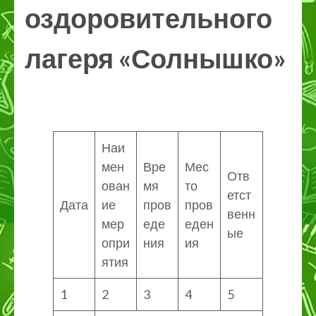
оздоровительного
лагеря «Солнышко»
Наи
мен
Вре
Мес
Отв
ован
мя
то
етст
Дата
ие
пров
пров
венн
мер
еде
еден
ые
опри
ния
ия
ятия
1
2
3
4
5