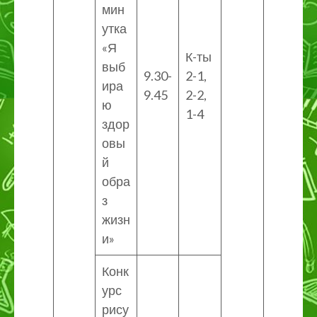
мин
утка
«Я
К-ты
выб
9.30-
2-1,
ира
9.45
2-2,
ю
1-4
здор
овы
й
обра
з
жизн
и»
Конк
урс
рису