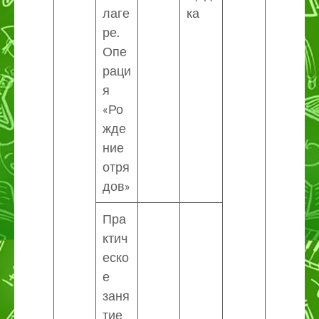
лаге
ка
ре.
Опе
раци
я
«Ро
жде
ние
отря
дов»
Пра
ктич
еско
е
заня
тие