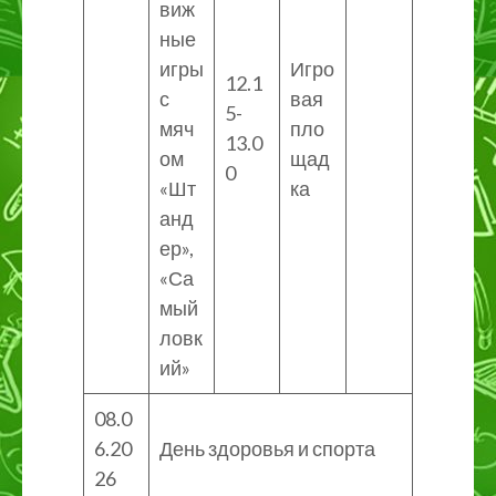
виж
ные
игры
Игро
12.1
с
вая
5-
мяч
пло
13.0
ом
щад
0
«Шт
ка
анд
ер»,
«Са
мый
ловк
ий»
08.0
6.20
День здоровья и спорта
26