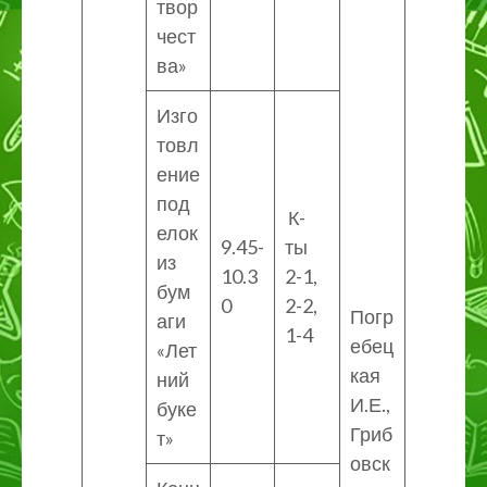
твор
чест
ва»
Изго
товл
ение
под
К-
елок
9.45-
ты
из
10.3
2-1,
бум
0
2-2,
Погр
аги
1-4
ебец
«Лет
кая
ний
И.Е.,
буке
Гриб
т»
овск