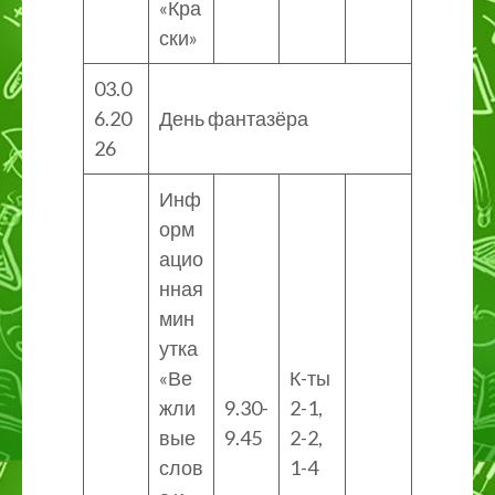
«Кра
ски»
03.0
6.20
День фантазёра
26
Инф
орм
ацио
нная
мин
утка
«Ве
К-ты
жли
9.30-
2-1,
вые
9.45
2-2,
слов
1-4