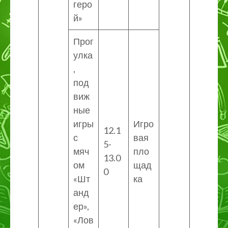
геро
й»
Прог
улка
,
под
виж
ные
игры
Игро
12.1
с
вая
5-
мяч
пло
13.0
ом
щад
0
«Шт
ка
анд
ер»,
«Лов