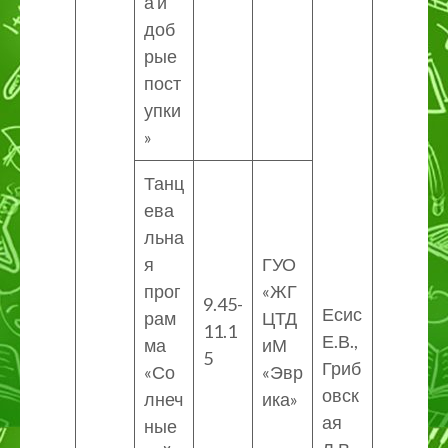
а и
доб
рые
пост
упки
»
Танц
ева
льна
я
ГУО
прог
«ЖГ
9.45-
Есис
рам
ЦТД
11.1
Е.В.,
ма
иМ
5
Гриб
«Со
«Эвр
овск
лнеч
ика»
ая
ные