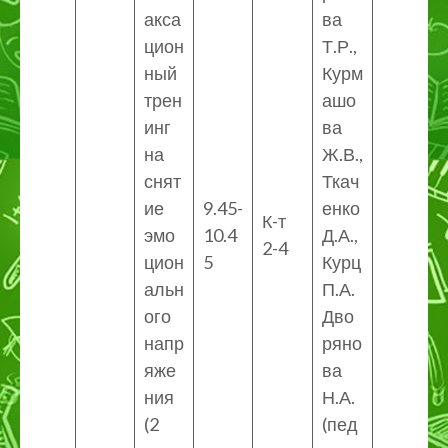
акса
ва
цион
Т.Р.,
ный
Курм
трен
ашо
инг
ва
на
Ж.В.,
снят
Ткач
ие
9.45-
енко
К-т
эмо
10.4
Д.А.,
2-4
цион
5
Курц
альн
П.А.
ого
Дво
напр
ряно
яже
ва
ния
Н.А.
(2
(пед