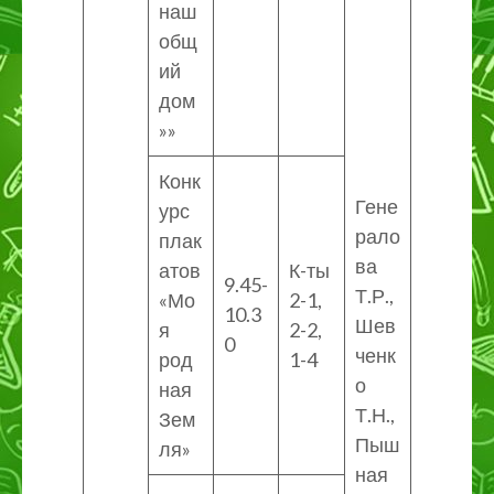
наш
общ
ий
дом
»»
Конк
Гене
урс
рало
плак
ва
атов
К-ты
9.45-
Т.Р.,
«Мо
2-1,
10.3
Шев
я
2-2,
0
ченк
род
1-4
о
ная
Т.Н.,
Зем
Пыш
ля»
ная