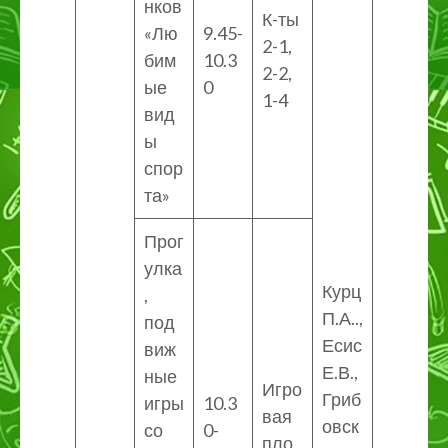
нков
К-ты
«Лю
9.45-
2-1,
бим
10.3
2-2,
ые
0
1-4
вид
ы
спор
та»
Прог
улка
Курц
,
П.А..,
под
Есис
виж
Е.В.,
ные
Игро
Гриб
игры
10.3
вая
овск
со
0-
пло