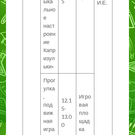
ыка
5
И.Е.
льно
е
наст
роен
ие
Капр
изул
ьки»
Прог
улка
,
Игро
12.1
под
вая
5-
виж
пло
13.0
ная
щад
0
игра
ка