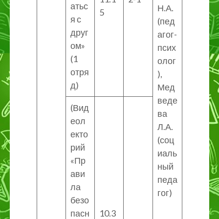
атьс
Н.А.
5
я с
(пед
друг
агог-
ом»
псих
(1
олог
отря
),
д)
Мед
веде
(Вид
ва
еол
Л.А.
екто
(соц
рий
иаль
«Пр
ный
ави
педа
ла
гог)
безо
пасн
10.3