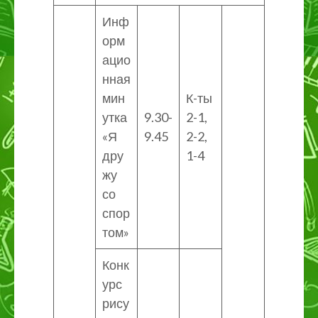
Инф
орм
ацио
нная
мин
К-ты
утка
9.30-
2-1,
«Я
9.45
2-2,
дру
1-4
жу
со
спор
том»
Конк
урс
рису