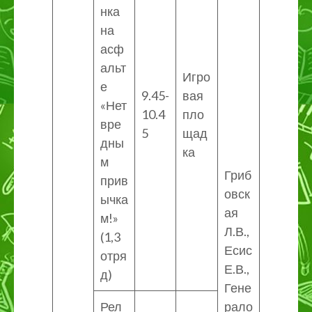
нка
на
асф
альт
Игро
е
9.45-
вая
«Нет
10.4
пло
вре
5
щад
дны
ка
м
Гриб
прив
овск
ычка
ая
м!»
Л.В.,
(1,3
Есис
отря
Е.В.,
д)
Гене
Рел
рало