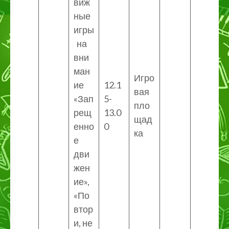
виж
ные
игры
на
вни
ман
Игро
ие
12.1
вая
«Зап
5-
пло
рещ
13.0
щад
енно
0
ка
е
дви
жен
ие»,
«По
втор
и, не