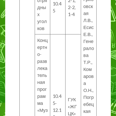
отря
2-1,
10.4
овск
дны
2-2,
5
ая
х
1-4
Л.В.,
угол
Есис
ков
Е.В.,
Конц
Гене
ертн
рало
о-
ва
разв
Т.Р.,
лека
Ком
тель
аров
ная
а
прог
О.Н.,
рам
10.4
Погр
ГУК
ма
5-
ебец
«ЖГ
«Муз
12.1
кая
ЦК»