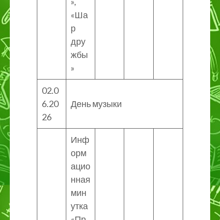
»,
«Ша
р
дру
жбы
»
02.0
6.20
День музыки
26
Инф
орм
ацио
нная
мин
утка
«Пр