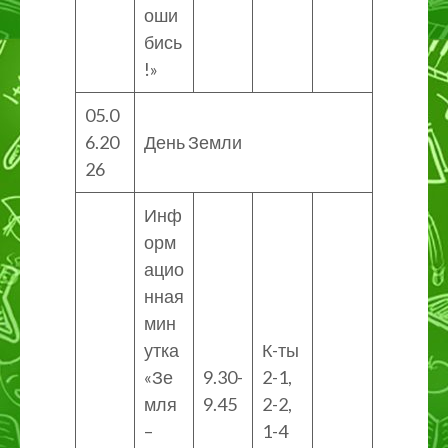
оши
бись
!»
05.0
6.20
День Земли
26
Инф
орм
ацио
нная
мин
утка
К-ты
«Зе
9.30-
2-1,
мля
9.45
2-2,
–
1-4