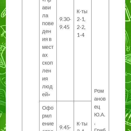
ави
К-ты
ла
9.30-
2-1,
пове
9.45
2-2,
ден
1-4
ия в
мест
ах
скоп
лен
ия
люд
Ром
ей»
анов
ец
Офо
Ю.А.
рмл
,
ение
К-ты
9.45-
Гриб