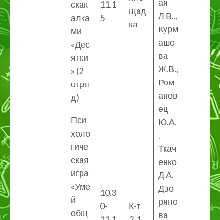
ая
скак
11.1
щад
Л.В..,
алка
5
ка
Курм
ми
ашо
«Дес
ва
ятки
Ж.В.,
» (2
Ром
отря
анов
д)
ец
Пси
Ю.А.
холо
,
гиче
Ткач
ская
енко
игра
Д.А.
«Уме
Дво
10.3
й
ряно
0-
К-т
общ
ва
11.1
2-1