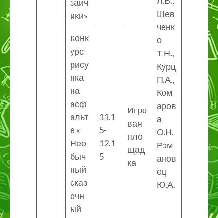
Л.В.,
зайч
Шев
ики»
ченк
Конк
о
урс
Т.Н.,
рису
Курц
нка
П.А.,
на
Ком
асф
аров
Игро
альт
11.1
а
вая
е «
5-
О.Н.
пло
Нео
12.1
Ром
щад
быч
5
анов
ка
ный
ец
сказ
Ю.А.
очн
ый