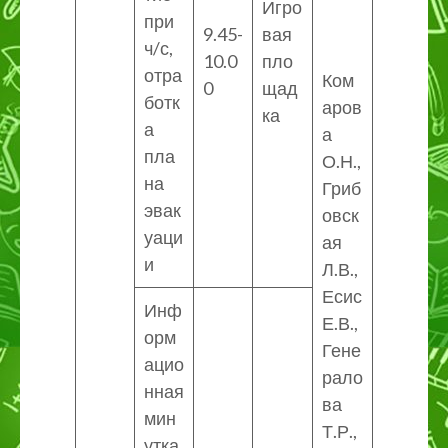
Игро
при
9.45-
вая
ч/с,
10.0
пло
отра
Ком
0
щад
ботк
аров
ка
а
а
пла
О.Н.,
на
Гриб
эвак
овск
уаци
ая
и
Л.В.,
Есис
Инф
Е.В.,
орм
Гене
ацио
рало
нная
ва
мин
Т.Р.,
утка