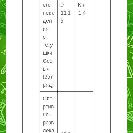
ого
0-
К-т
пове
11.1
1-4
ден
5
ия
от
тету
шки
Сов
ы»
(3от
ряд)
Спо
ртив
но-
разв
лека